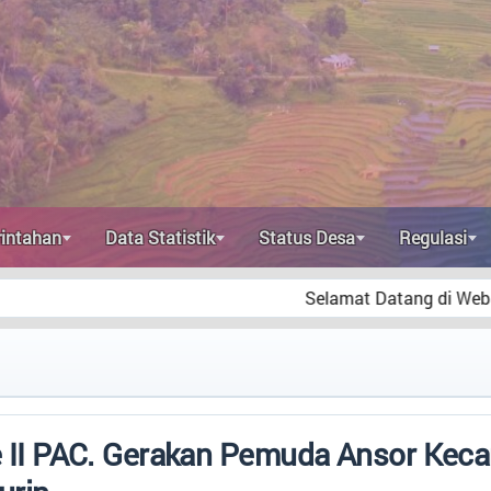
intahan
Data Statistik
Status Desa
Regulasi
Selamat Datang di Website Resmi Desa
I PAC. Gerakan Pemuda Ansor Keca