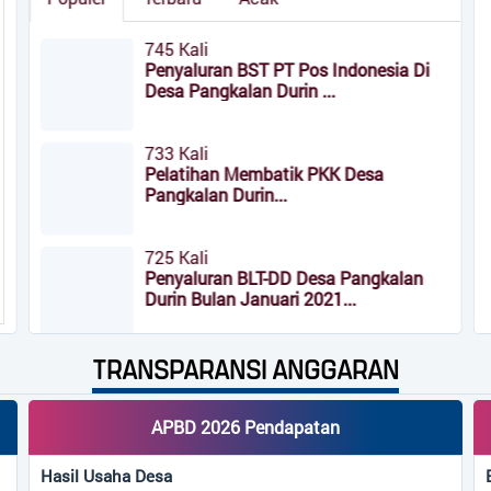
T Pos Indonesia Di
rin ...
tik PKK Desa
.
DD Desa Pangkalan
ri 2021...
TRANSPARANSI ANGGARAN
okja IV Desa
.
APBD 2026 Pendapatan
Hasil Usaha Desa
DASAR Ke II PAC.