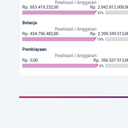
Realisasi | Anggaran
Gerakan Pemuda A
Rp. 653.419.232,00
Rp. 2.042.812.000,0
32%
492 Kali
Belanja
BPD Pangkalan D
Realisasi | Anggaran
MUSDES Realisas
Rp. 434.796.482,00
Rp. 2.399.349.513,0
18%
456 Kali
Pembiayaan
INFOGRAFIS...
Realisasi | Anggaran
Rp. 0,00
Rp. 356.537.513,0
0%
Lokasi Kantor Desa
+
−