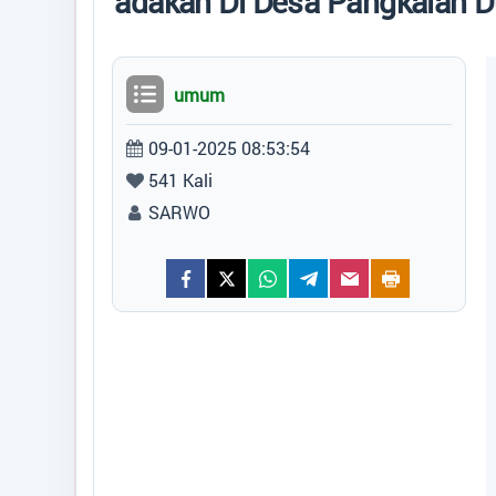
adakan Di Desa Pangkalan D
Peta
Generate Artikel
umum
09-01-2025 08:53:54
541 Kali
SARWO