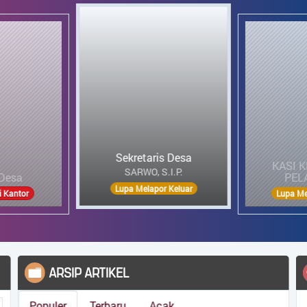
KASI KESRA DAN
PELAYANAN
MARLINA
ris Desa
KASI P
Lupa Melapor Keluar
por Keluar
Lupa 
KOMENTAR