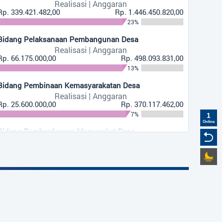
Realisasi | Anggaran
Rp. 339.421.482,00
Rp. 1.446.450.820,00
23%
Bidang Pelaksanaan Pembangunan Desa
Realisasi | Anggaran
Rp. 66.175.000,00
Rp. 498.093.831,00
13%
Bidang Pembinaan Kemasyarakatan Desa
Realisasi | Anggaran
Rp. 25.600.000,00
Rp. 370.117.462,00
7%
1
Online
Bidang Pemberdayaan Masyarakat Desa
Realisasi | Anggaran
Rp. 0,00
Rp. 63.000.000,00
0%
Bidang Penanggulangan Bencana, Darurat Dan
Wilayah Desa
Mendesak Desa
Realisasi | Anggaran
Rp. 3.600.000,00
Rp. 21.687.400,00
+
17%
−