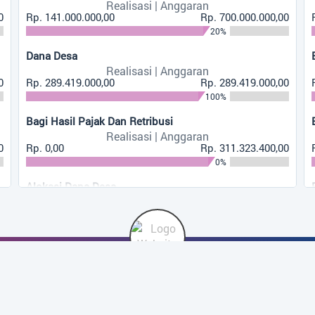
Realisasi | Anggaran
nsor...
0
Rp. 141.000.000,00
Rp. 700.000.000,00
20%
Dana Desa
urin Menggelar
Realisasi | Anggaran
i APBdesa...
0
Rp. 289.419.000,00
Rp. 289.419.000,00
100%
Bagi Hasil Pajak Dan Retribusi
Realisasi | Anggaran
0
Rp. 0,00
Rp. 311.323.400,00
0%
Alokasi Dana Desa
Realisasi | Anggaran
Rp. 221.295.600,00
Rp. 738.569.600,00
30%
Bunga Bank
Realisasi | Anggaran
PEMERINTAH DESA
Rp. 1.704.632,00
Rp. 3.500.000,00
PANGKALAN DURIN
49%