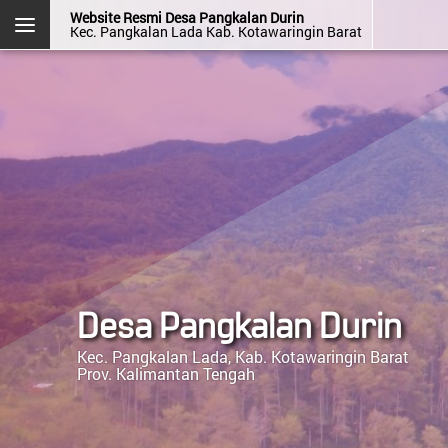
Website Resmi Desa Pangkalan Durin
Kec. Pangkalan Lada Kab. Kotawaringin Barat
DESA PANGKALAN DURIN
Kec. Pangkalan Lada
Kab. Kotawaringin Barat
Prov. Kalimantan Tengah
Halaman
Login
Layanan
Kehadiran
Admin
Mandiri
OpenSID v2607.0.0
Desa Pangkalan Durin
Menu Kategori
Kec. Pangkalan Lada, Kab. Kotawaringin Barat
Prov. Kalimantan Tengah
Menu Utama