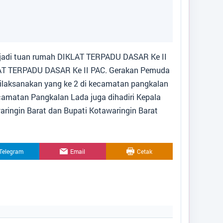
Alamat Kantor
:
Jl. Beringin Nomor 09
Desa Pangkalan Durin
08115237766
pangkalandurin.lada@gmail.com
jadi tuan rumah DIKLAT TERPADU DASAR Ke II
Titik Lokasi Kantor Desa
AT TERPADU DASAR Ke II PAC. Gerakan Pemuda
ilaksanakan yang ke 2 di kecamatan pangkalan
kecamatan Pangkalan Lada juga dihadiri Kepala
aringin Barat dan Bupati Kotawaringin Barat
Telegram
Email
Cetak