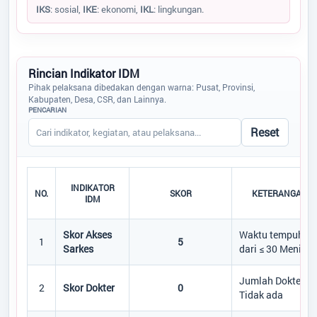
IKS
: sosial,
IKE
: ekonomi,
IKL
: lingkungan.
Rincian Indikator IDM
Pihak pelaksana dibedakan dengan warna: Pusat, Provinsi,
Kabupaten, Desa, CSR, dan Lainnya.
PENCARIAN
Reset
INDIKATOR
NO.
SKOR
KETERANGAN
IDM
Skor Akses
Waktu tempuh
1
5
Sarkes
dari ≤ 30 Menit
Jumlah Dokter
2
Skor Dokter
0
Tidak ada