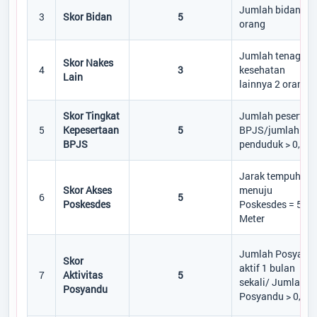
Jumlah bidan ≥ 1
3
Skor Bidan
5
orang
Jumlah tenaga
Skor Nakes
4
3
kesehatan
Lain
lainnya 2 orang
Skor Tingkat
Jumlah peserta
5
Kepesertaan
5
BPJS/jumlah
BPJS
penduduk > 0,75
Jarak tempuh
Skor Akses
menuju
6
5
Poskesdes
Poskesdes = 500
Meter
Jumlah Posyand
Skor
aktif 1 bulan
7
Aktivitas
5
sekali/ Jumlah
Posyandu
Posyandu > 0,75