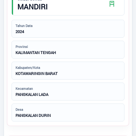
Tidak Ada di Kantor
Status SDGs
MANDIRI
MELLA FITA SARI
STAF
Regulasi
Tidak Ada di Kantor
Tahun Data
2024
RISKA YULIANTI
Bantuan
STAF
Provinsi
Tidak Ada di Kantor
KALIMANTAN TENGAH
Peta
Kabupaten/Kota
KOTAWARINGIN BARAT
Generate Artikel
Kecamatan
PANGKALAN LADA
Desa
PANGKALAN DURIN