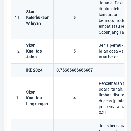
Jalan di Desa
dilalui oleh
Skor
kendaraan
11
Keterbukaan
5
bermotor roda
Wilayah
empat atau lebih
Sepanjang Tahun
Skor
Jenis permukaan
12
Kualitas
5
jalan desa Aspal
Jalan
atau beton
IKE 2024
0.76666666666667
Pencemaran (air,
udara, tanah,
Skor
limbah disungai)
1
Kualitas
4
di desa [jumlah
Lingkungan
pencemaran/4] =
0,25
Jenis bencana