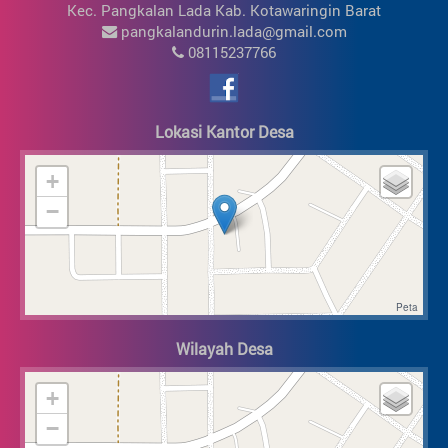
Kec. Pangkalan Lada Kab. Kotawaringin Barat
pangkalandurin.lada@gmail.com
08115237766
Lokasi Kantor Desa
+
−
Wilayah Desa
+
−