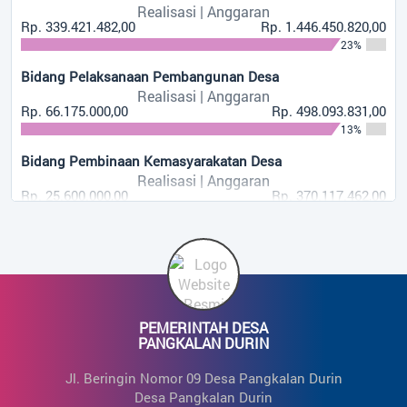
Realisasi | Anggaran
30%
Rp. 339.421.482,00
Rp. 1.446.450.820,00
23%
Bunga Bank
Realisasi | Anggaran
Bidang Pelaksanaan Pembangunan Desa
Rp. 1.704.632,00
Rp. 3.500.000,00
Realisasi | Anggaran
49%
Rp. 66.175.000,00
Rp. 498.093.831,00
13%
Bidang Pembinaan Kemasyarakatan Desa
Realisasi | Anggaran
Rp. 25.600.000,00
Rp. 370.117.462,00
7%
Bidang Pemberdayaan Masyarakat Desa
Realisasi | Anggaran
Rp. 0,00
Rp. 63.000.000,00
0%
PEMERINTAH DESA
Bidang Penanggulangan Bencana, Darurat Dan Mendesak
PANGKALAN DURIN
Desa
Realisasi | Anggaran
Jl. Beringin Nomor 09 Desa Pangkalan Durin
Rp. 3.600.000,00
Rp. 21.687.400,00
Desa Pangkalan Durin
17%