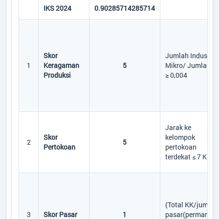
IKS 2024
0.90285714285714
Skor
Jumlah Industri
1
Keragaman
5
Mikro/ Jumlah K
Produksi
≥ 0,004
Jarak ke
Skor
kelompok
2
5
Pertokoan
pertokoan
terdekat ≤ 7 KM
(Total KK/jumlah
3
Skor Pasar
1
pasar(permanen)