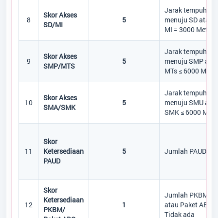
Jarak tempuh
Skor Akses
8
5
menuju SD atau
SD/MI
MI = 3000 Meter
Jarak tempuh
Skor Akses
9
5
menuju SMP ata
SMP/MTS
MTs ≤ 6000 Meter
Desa
:
Pangkalan Durin
Kecamatan
:
Pangkalan Lada
Jarak tempuh
Kabupaten
:
Kotawaringin Barat
Skor Akses
10
5
menuju SMU ata
SMA/SMK
Provinsi
:
Kalimantan Tengah
SMK ≤ 6000 Mete
Kode Desa
:
6201052011
Kode Pos
:
74184
Alamat Kantor
:
Jl. Beringin Nomor 09
Skor
Desa Pangkalan Durin
11
Ketersediaan
5
Jumlah PAUD ≥ 1
PAUD
08115237766
pangkalandurin.lada@gmail.com
Skor
Jumlah PKBM
Ketersediaan
Titik Lokasi Kantor Desa
12
1
atau Paket ABC
PKBM/
Tidak ada