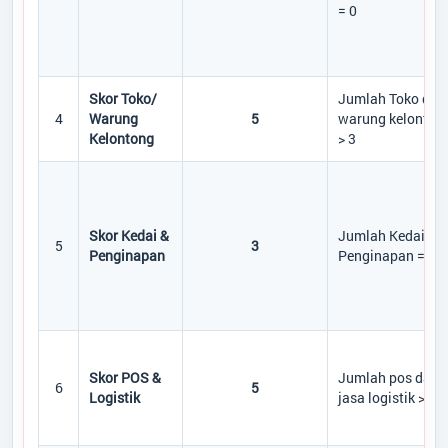
= 0
Skor Toko/
Jumlah Toko dan
4
Warung
5
warung kelonton
Kelontong
> 3
Skor Kedai &
Jumlah Kedai da
5
3
Penginapan
Penginapan = 1
Skor POS &
Jumlah pos dan
6
5
Logistik
jasa logistik > 1