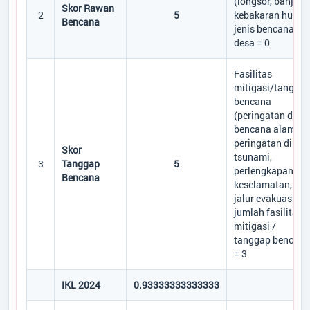
(longsor, banjir,
Skor Rawan
2
5
kebakaran hutan
Bencana
jenis bencana di
desa = 0
Fasilitas
mitigasi/tangga
bencana
(peringatan dini
bencana alam,
peringatan dini
Skor
tsunami,
3
Tanggap
5
perlengkapan
Bencana
keselamatan,
jalur evakuasi)
jumlah fasilitas
mitigasi /
tanggap bencana
= 3
IKL 2024
0.93333333333333