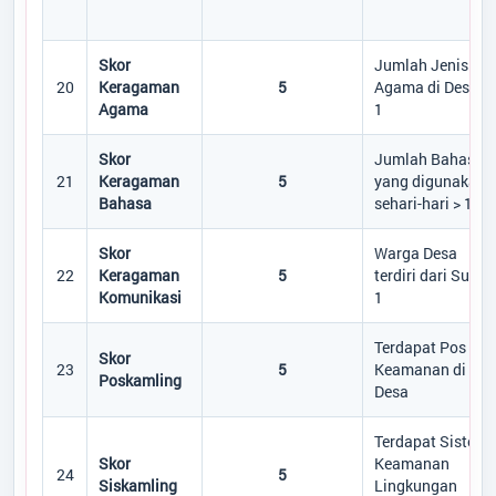
Skor
Jumlah Jenis
20
Keragaman
5
Agama di Desa >
Agama
1
Skor
Jumlah Bahasa
21
Keragaman
5
yang digunakan
Bahasa
sehari-hari > 1
Skor
Warga Desa
22
Keragaman
5
terdiri dari Suku 
Komunikasi
1
Terdapat Pos
Skor
23
5
Keamanan di
Poskamling
Desa
Terdapat Sistem
Skor
Keamanan
24
5
Siskamling
Lingkungan