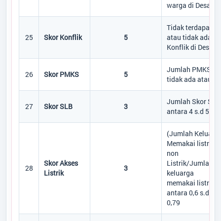
warga di Desa
Tidak terdapat
25
Skor Konflik
5
atau tidak ada
Konflik di Desa
Jumlah PMKS
26
Skor PMKS
5
tidak ada atau 0
Jumlah Skor SLB
27
Skor SLB
3
antara 4 s.d 5
(Jumlah Keluarg
Memakai listrik +
non
Skor Akses
Listrik/Jumlah
28
3
Listrik
keluarga
memakai listrik)
antara 0,6 s.d
0,79