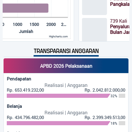
Pangkalan Durin...
739 Kali
2000
2…
Penyaluran BLT-DD Desa Pang
Bulan Januari 2021...
Highcharts.com
590 Kali
TRANSPARANSI ANGGARAN
Kegiatan Kader Pokja IV Desa
Durin...
APBD 2026 Pelaksanaan
550 Kali
Pendapatan
DIKLAT TERPADU DASAR Ke II
Realisasi | Anggaran
Gerakan Pemuda Ansor...
Rp. 653.419.232,00
Rp. 2.042.812.000,00
32%
506 Kali
Belanja
BPD Pangkalan Durin Menggel
Realisasi | Anggaran
MUSDES Realisasi APBdesa...
Rp. 434.796.482,00
Rp. 2.399.349.513,00
18%