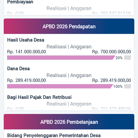
463 Kali
Pembiayaan
INFOGRAFIS...
Realisasi | Anggaran
Rp. 0,00
Rp. 356.537.513,00
0%
APBD 2026 Pendapatan
Hasil Usaha Desa
Realisasi | Anggaran
Rp. 141.000.000,00
Rp. 700.000.000,00
20%
Dana Desa
Realisasi | Anggaran
Rp. 289.419.000,00
Rp. 289.419.000,00
100%
Bagi Hasil Pajak Dan Retribusi
Realisasi | Anggaran
Rp. 0,00
Rp. 311.323.400,00
0%
APBD 2026 Pembelanjaan
Alokasi Dana Desa
Realisasi | Anggaran
Bidang Penyelenggaran Pemerintahan Desa
Rp. 221.295.600,00
Rp. 738.569.600,00