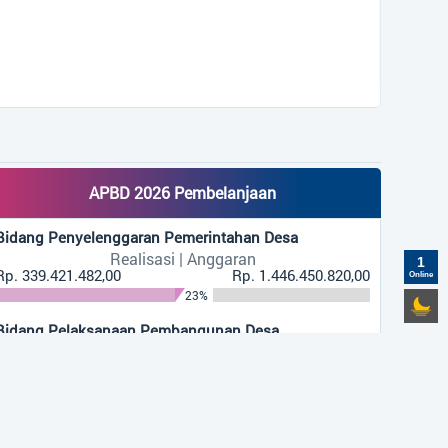
APBD 2026 Pembelanjaan
Bidang Penyelenggaran Pemerintahan Desa
Realisasi | Anggaran
1
Rp. 339.421.482,00
Rp. 1.446.450.820,00
Online
23%
Bidang Pelaksanaan Pembangunan Desa
Realisasi | Anggaran
Rp. 66.175.000,00
Rp. 498.093.831,00
13%
Bidang Pembinaan Kemasyarakatan Desa
Realisasi | Anggaran