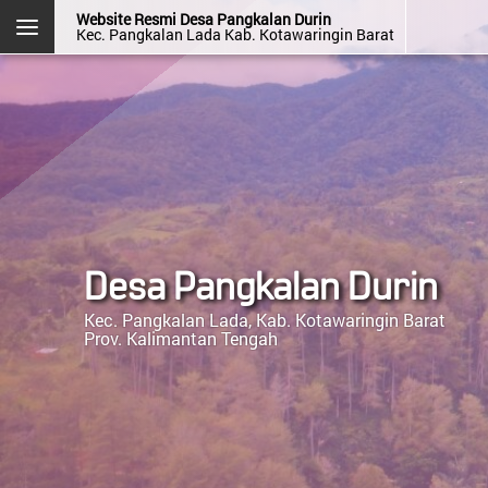
Website Resmi Desa Pangkalan Durin
Kec. Pangkalan Lada Kab. Kotawaringin Barat
DESA PANGKALAN DURIN
Kec. Pangkalan Lada
Kab. Kotawaringin Barat
Prov. Kalimantan Tengah
Halaman
Login
Layanan
Kehadiran
Admin
Mandiri
OpenSID v2607.0.0
Desa Pangkalan Durin
Kec. Pangkalan Lada, Kab. Kotawaringin Barat
Prov. Kalimantan Tengah
Menu Kategori
Berita Desa