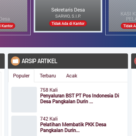
KASI KESRA DAN
PELAYANAN
MARLINA
taris Desa
KASI
Tidak Ada di Kantor
da di Kantor
Tid
ARSIP ARTIKEL
Populer
Terbaru
Acak
758 Kali
Penyaluran BST PT Pos Indonesia Di
ges from 910 to 1916.
Desa Pangkalan Durin ...
742 Kali
Pelatihan Membatik PKK Desa
Pangkalan Durin...