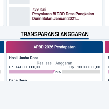
739 Kali
Penyaluran BLT-DD Desa Pangkalan
Durin Bulan Januari 2021...
590 Kali
TRANSPARANSI ANGGARAN
Kegiatan Kader Pokja IV Desa
Pangkalan Durin...
APBD 2026 Pendapatan
550 Kali
Hasil Usaha Desa
DIKLAT TERPADU DASAR Ke II PAC.
Realisasi | Anggaran
Gerakan Pemuda Ansor...
0
Rp. 141.000.000,00
Rp. 700.000.000,00
20%
506 Kali
Dana Desa
BPD Pangkalan Durin Menggelar
Realisasi | Anggaran
MUSDES Realisasi APBdesa...
0
Rp. 289.419.000,00
Rp. 289.419.000,00
100%
463 Kali
Bagi Hasil Pajak Dan Retribusi
INFOGRAFIS...
Realisasi | Anggaran