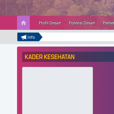
Kader Kesehatan
PKK
Profil Desa
Potensi Desa
Pemer
umum
Info
Kader Kesehatan
KADER KESEHATAN
PKK
INFOGRAFIS
umum
Menu Utama