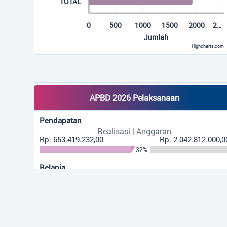
TOTAL
Pd.
0
500
1000
1500
2000
2…
Jumlah
Highcharts.com
End of interactive chart.
APBD 2026 Pelaksanaan
Pendapatan
Realisasi | Anggaran
Rp. 653.419.232,00
Rp. 2.042.812.000,0
32%
Belanja
Realisasi | Anggaran
Rp. 434.796.482,00
Rp. 2.399.349.513,0
18%
Pembiayaan
Realisasi | Anggaran