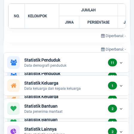
JUMLAH
JUMLAH
NO.
NO.
KELOMPOK
KELOMPOK
JIWA
JIWA
PERSENTASE
PERSENTASE
JIWA
JIWA
Data belum terse
Diperbarui: -
Diperbarui: -
Statistik Penduduk
11
Data demografi penduduk
Statistik Penduduk
11
Data demografi penduduk
Statistik Keluarga
1
Data keluarga dan kepala keluarga
Statistik Keluarga
1
Data keluarga dan kepala keluarga
Statistik Bantuan
2
Data penerima manfaat
Statistik Bantuan
2
Data penerima manfaat
Statistik Lainnya
2