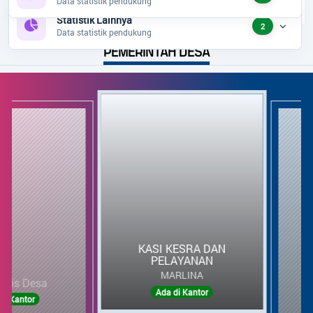
Data statistik pendukung
Statistik Lainnya
2
Data statistik pendukung
PEMERINTAH DESA
PEMERINTAH DESA
KASI KESRA DAN
PELAYANAN
MARLINA
KASI KESRA DAN
ris Desa
KAS
PELAYANAN
Ada di Kantor
 Kantor
MARLINA