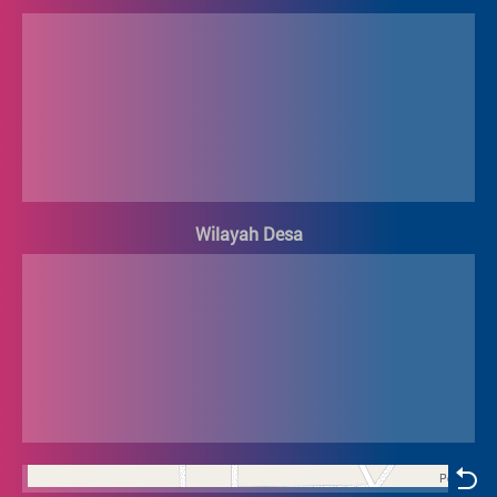
Lokasi Kantor Desa
+
−
Wilayah Desa
Wilayah Desa
+
−
1
Online
©
Pemerintah Desa Pangkalan Durin