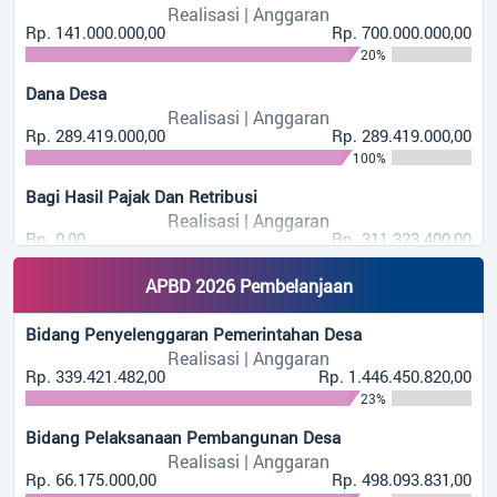
Realisasi | Anggaran
Rp. 141.000.000,00
Rp. 700.000.000,00
Hasil Usaha Desa
20%
Realisasi | Anggaran
Rp. 141.000.000,00
Rp. 700.000.000,00
Dana Desa
20%
Realisasi | Anggaran
Rp. 289.419.000,00
Rp. 289.419.000,00
Dana Desa
100%
Realisasi | Anggaran
Rp. 289.419.000,00
Rp. 289.419.000,00
Bagi Hasil Pajak Dan Retribusi
100%
Realisasi | Anggaran
Rp. 0,00
Rp. 311.323.400,00
Bagi Hasil Pajak Dan Retribusi
0%
Realisasi | Anggaran
APBD 2026 Pembelanjaan
Rp. 0,00
Rp. 311.323.400,00
Alokasi Dana Desa
0%
Realisasi | Anggaran
Bidang Penyelenggaran Pemerintahan Desa
APBD 2026 Pembelanjaan
Rp. 221.295.600,00
Rp. 738.569.600,00
Alokasi Dana Desa
Realisasi | Anggaran
30%
Realisasi | Anggaran
Rp. 339.421.482,00
Rp. 1.446.450.820,00
Bidang Penyelenggaran Pemerintahan Desa
Rp. 221.295.600,00
Rp. 738.569.600,00
23%
Bunga Bank
Realisasi | Anggaran
30%
Rp. 339.421.482,00
Realisasi | Anggaran
Rp. 1.446.450.820,00
Bidang Pelaksanaan Pembangunan Desa
Rp. 1.704.632,00
Rp. 3.500.000,00
23%
Bunga Bank
Realisasi | Anggaran
49%
Realisasi | Anggaran
Rp. 66.175.000,00
Rp. 498.093.831,00
Bidang Pelaksanaan Pembangunan Desa
Rp. 1.704.632,00
Rp. 3.500.000,00